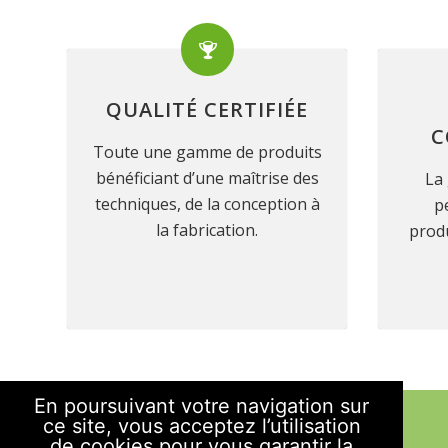
QUALITÉ CERTIFIÉE
C
Toute une gamme de produits
bénéficiant d’une maîtrise des
La 
techniques, de la conception à
p
la fabrication.
produ
En poursuivant votre navigation sur
ce site, vous acceptez l’utilisation
PLAN DU SITE
de cookies pour vous garantir la