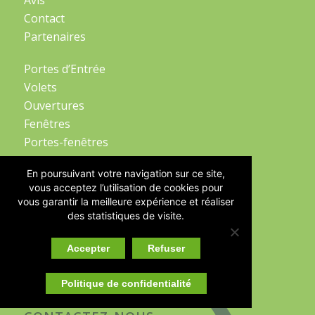
Contact
Partenaires
Portes d’Entrée
Volets
Ouvertures
Fenêtres
Portes-fenêtres
Portes de Garage
En poursuivant votre navigation sur ce site,
vous acceptez l’utilisation de cookies pour
Stores
vous garantir la meilleure expérience et réaliser
Stores Intérieurs
des statistiques de visite.
Stores extérieurs
Portails et Clôtures
Accepter
Refuser
Garde-Corps
Politique de confidentialité