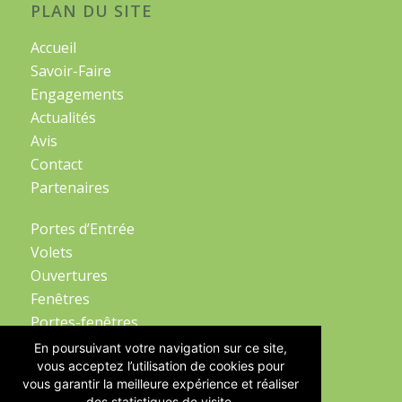
PLAN DU SITE
Accueil
Savoir-Faire
Engagements
Actualités
Avis
Contact
Partenaires
Portes d’Entrée
Volets
Ouvertures
Fenêtres
Portes-fenêtres
Portes de Garage
En poursuivant votre navigation sur ce site,
vous acceptez l’utilisation de cookies pour
vous garantir la meilleure expérience et réaliser
Stores
des statistiques de visite.