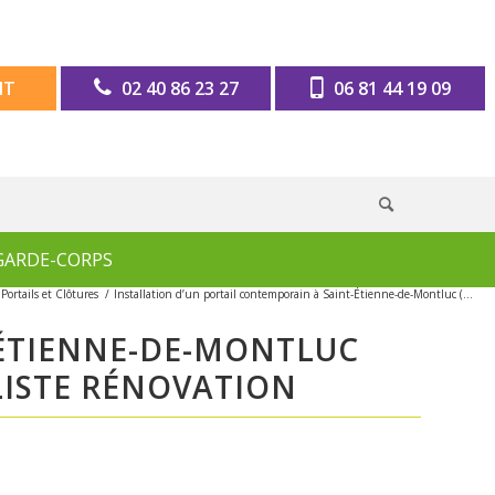
IT
02 40 86 23 27
06 81 44 19 09
GARDE-CORPS
Portails et Clôtures
/
Installation d’un portail contemporain à Saint-Étienne-de-Montluc (...
-ÉTIENNE-DE-MONTLUC
ALISTE RÉNOVATION