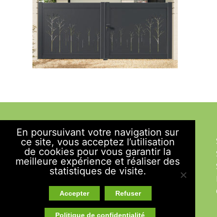
PLAN DU SITE
En poursuivant votre navigation sur
Accueil
Portes d’Entrée
ce site, vous acceptez l’utilisation
de cookies pour vous garantir la
Savoir-Faire
Volets
meilleure expérience et réaliser des
Engagements
Ouvertures
statistiques de visite.
Actualités
Fenêtres
Avis
Portes-fenêtres
Accepter
Refuser
Contact
Portes de Garage
Politique de confidentialité
Partenaires