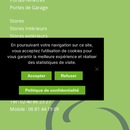
Portes-fenêtres
Portes de Garage
Stores
Stores Intérieurs
Stores extérieurs
Portails et Clôtures
En poursuivant votre navigation sur ce site,
Garde-Corps
vous acceptez l’utilisation de cookies pour
vous garantir la meilleure expérience et réaliser
des statistiques de visite.
CONTACTEZ-NOUS
Accepter
Refuser
102 Rue des Fâneurs
44220 Couëron
Politique de confidentialité
Tél : 02 40 86 23 27
Mobile : 06 81 44 19 09