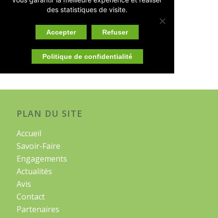
14 MAI 2018
des statistiques de visite.
Accepter
Refuser
1
2
Page 1 sur 2
Politique de confidentialité
PLAN DU SITE
Accueil
Savoir-Faire
Engagements
Actualités
Avis
Contact
Partenaires