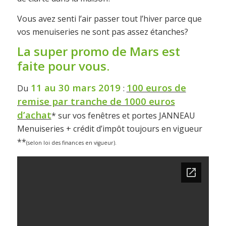
Vous avez senti l’air passer tout l’hiver parce que
vos menuiseries ne sont pas assez étanches?
La super promo de Mars est
faite pour vous.
11 au 30 mars 2019
100 euros de
Du
:
remise par tranche de 1000 euros
d’achat
* sur vos fenêtres et portes JANNEAU
Menuiseries + crédit d’impôt toujours en vigueur
**
(selon loi des finances en vigueur).