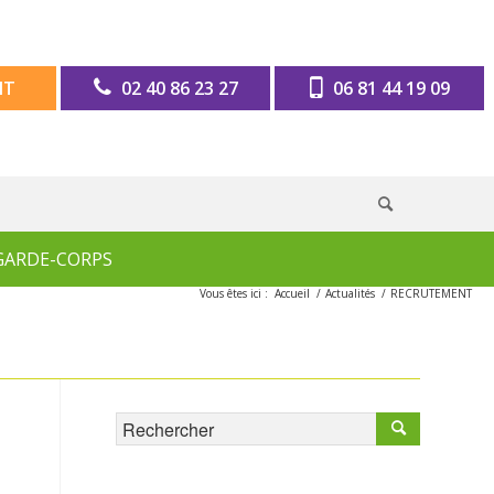
IT
02 40 86 23 27
06 81 44 19 09
GARDE-CORPS
Vous êtes ici :
Accueil
/
Actualités
/
RECRUTEMENT