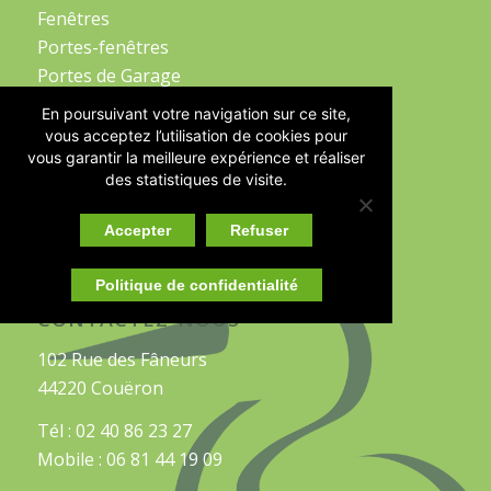
Fenêtres
Portes-fenêtres
Portes de Garage
En poursuivant votre navigation sur ce site,
Stores
vous acceptez l’utilisation de cookies pour
Stores Intérieurs
vous garantir la meilleure expérience et réaliser
des statistiques de visite.
Stores extérieurs
Portails et Clôtures
Accepter
Refuser
Garde-Corps
Politique de confidentialité
CONTACTEZ-NOUS
102 Rue des Fâneurs
44220 Couëron
Tél : 02 40 86 23 27
Mobile : 06 81 44 19 09