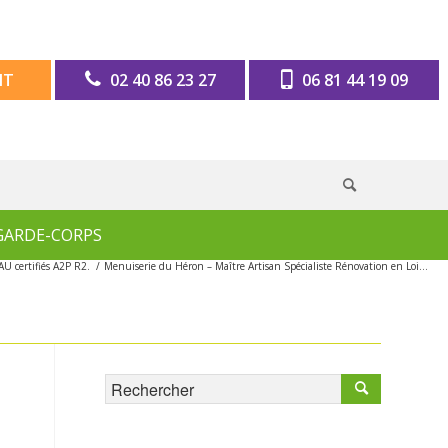
IT
02 40 86 23 27
06 81 44 19 09
GARDE-CORPS
AU certifiés A2P R2.
/
Menuiserie du Héron – Maître Artisan Spécialiste Rénovation en Loi...