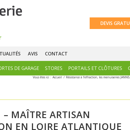
DEVIS GRATU
TUALITÉS
AVIS
CONTACT
ORTES DE GARAGE
STORES
PORTAILS ET CLÔTURES
Vous êtes ici :
Accueil
/
Résistance à l’effraction, les menuiseries JANNE
 – MAÎTRE ARTISAN
ION EN LOIRE ATLANTIQUE