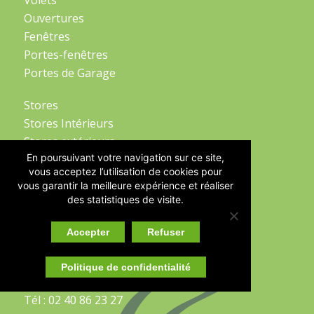
Volets
Ouvertures
Fenêtres
Portes-fenêtres
Portes de Garage
Stores
Stores Intérieurs
Stores extérieurs
En poursuivant votre navigation sur ce site,
Portails et Clôtures
vous acceptez l’utilisation de cookies pour
Garde-Corps
vous garantir la meilleure expérience et réaliser
des statistiques de visite.
CONTACTEZ-NOUS
Accepter
Refuser
102 Rue des Fâneurs
Politique de confidentialité
44220 Couëron
Tél : 02 40 86 23 27